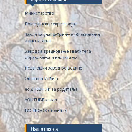
Министарство
Покрајински секретаријат
Завод за унапређивање образовања
и васпитања
Завод за вредновање квалитета
образовања и васпитања
Педагошки завод Војводине
Општина Инђија
ес ДНЕВНИК за родитеље
YOUTUBE канал
FACEBOOK страница
Наша школа