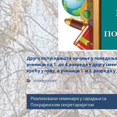
Друго полугодиште почиње у понедељак, 1
ученици од 1. до 4. разреда у другу смен
крећу у прву, а ученици 1. и 2. разреда у
Uncategorized
Post
Реализовани семинари у сарадњи са
Покрајинским секретаријатом
navigation