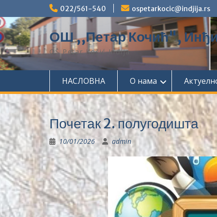
Skip
022/561-540
ospetarkocic@indjija.rs
to
content
ОШ ,,Петар Кочић", Инђи
OŠ Petar Kočić Inđija
НАСЛОВНА
О нама
Актуелн
Почетак 2. полугодишта
10/01/2026
admin