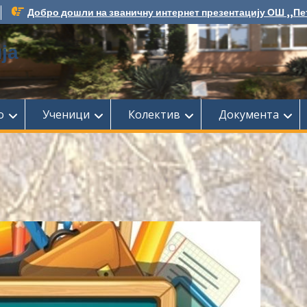
Добро дошли на званичну интернет презентацију ОШ ,,Пе
ја
о
Ученици
Колектив
Документа