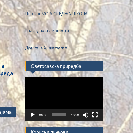
Портал МОЈА СРЕДЊА ШКОЛА
Календар активности
Дуално образовање
 а
Светосавска приредба
зреда
Video
Player
ејама
00:00
16:20
Корисни линкови