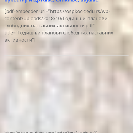
[pdf-embedder url=”https://ospkocic.edu.rs/wp-
content/uploads/2018/10/Годишњи-планови-
слободних-наставних-активности.pdf”
title=”Годишњи планови слободних наставних
активности”]
https://www.youtube.com/watch?v=cf1gwjs-AKE