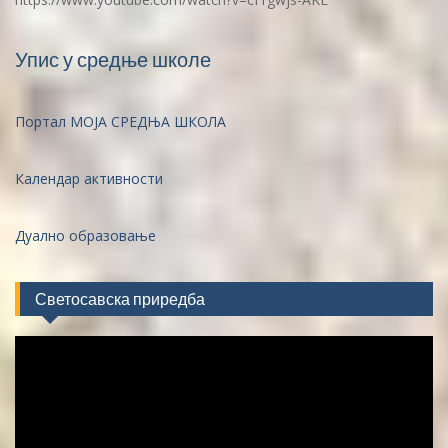
Упис у средње школе
Портал МОЈА СРЕДЊА ШКОЛА
Календар активности
Дуално образовање
Светосавска приредба
Video
Player