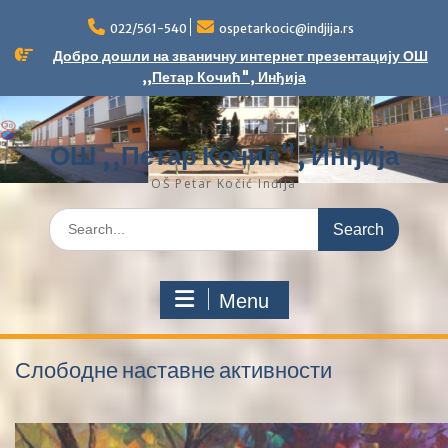
Skip
to
022/561-540
ospetarkocic@indjija.rs
content
Добро дошли на званичну интернет презентацију ОШ
,,Петар Кочић", Инђија
ОШ ,,Петар Кочић", Инђија
OŠ Petar Kočić Inđija
Search
for:
Menu
Слободне наставне активности