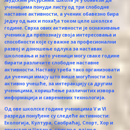
ученицима понуди листу од три слободне
наставне активности, а ученик обавезно бира
једну од њих и похађа током целе школске
године. Сврха ових активности је оснаживање
ученика да препознају своја интересовања и
способности које су важне за професионални
развој и доношење одлука за наставак
школовања и зато ученици могу сваке године
бирати различите слободне наставне
активности. Наставу треба тако организовати
да ученици имају што више могућности за
активно учешће, за интеракцију са другим
ученицима, коришћење различитих извора
информација и савремених технологија.
Од ове школске године ученицима V и VI
разреда понуђене су следеће активности:
Екологија, Култура, Саобраћај, Спорт, Хор и
оркестар и Цртање, сликање, вајање.