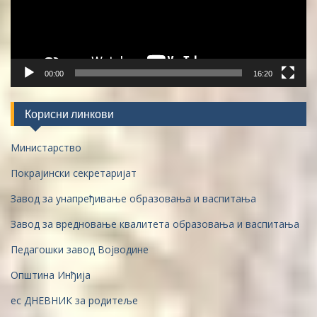
00:00
16:20
Корисни линкови
Министарство
Покрајински секретаријат
Завод за унапређивање образовања и васпитања
Завод за вредновање квалитета образовања и васпитања
Педагошки завод Војводине
Општина Инђија
ес ДНЕВНИК за родитеље