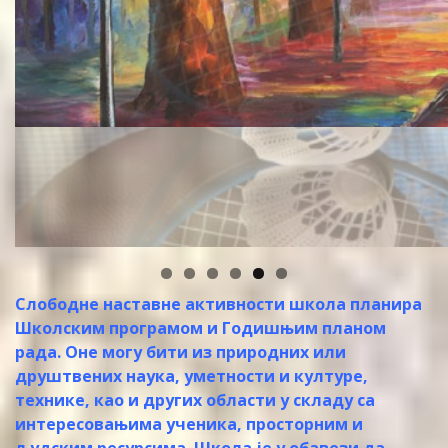
Слободне наставне активности школа планира
Школским програмом и Годишњим планом
рада. Оне могу бити из природних или
друштвених наука, уметности и културе,
технике, као и других области у складу са
интересовањима ученика, просторним и
људским ресурсима. Школа је у обавези да