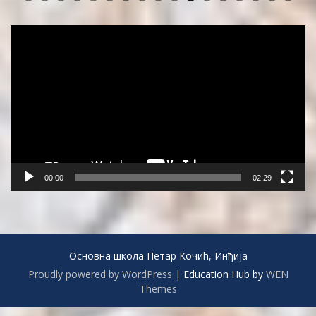
0
1
2
3
4
5
6
7
Video
Player
00:00
02:29
Основна школа Петар Кочић, Инђија
Proudly powered by WordPress
|
Education Hub by
WEN
Themes