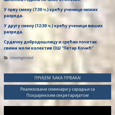
У прву смену (7:30 ч.) крећу ученици нижих
разреда.
У другу смену (12:30 ч.) крећу ученици виших
разреда.
Срдачну добродошлицу и срећан почетак
свима жели колектив ОШ “Петар Кочић”
Uncategorized
Post
ПРИЈЕМ ЂАКА ПРВАКА!
navigation
Реализовани семинари у сарадњи са
Покрајинским секретаријатом