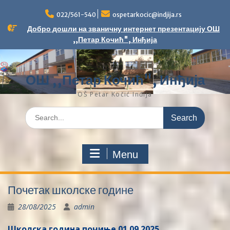
Skip
to
022/561-540
ospetarkocic@indjija.rs
content
Добро дошли на званичну интернет презентацију ОШ
,,Петар Кочић", Инђија
ОШ ,,Петар Кочић", Инђија
OŠ Petar Kočić Inđija
Search
for:
Menu
Почетак школске године
28/08/2025
admin
Школска година почиње 01.09.2025.