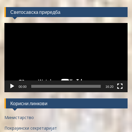
Светосавска приредба
Video
Player
00:00
16:20
Корисни линкови
Министарство
Покрајински секретаријат